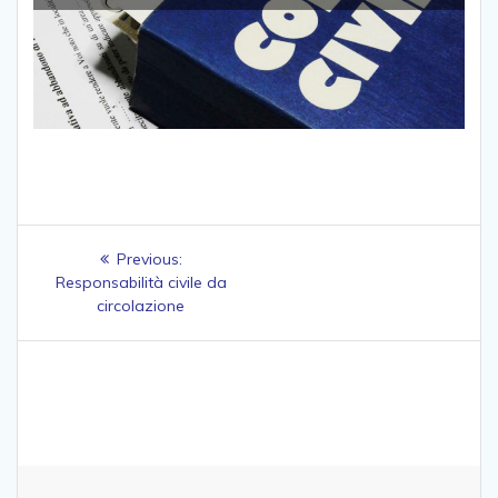
Navigazione
Previous
Previous:
post:
Responsabilità civile da
articoli
circolazione