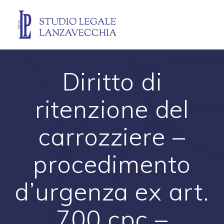
Skip
to
content
Diritto di
ritenzione del
carrozziere –
procedimento
d’urgenza ex art.
700 cpc –