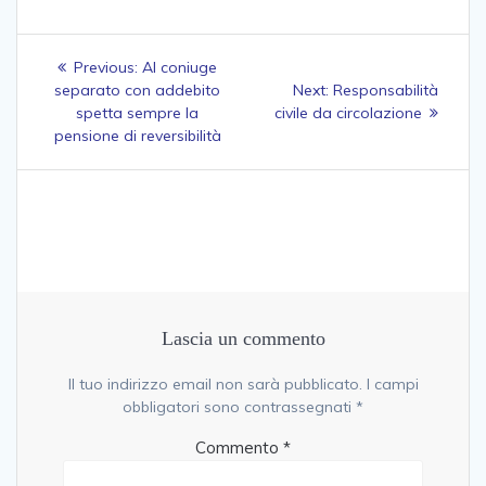
Navigazione
Previous
Previous:
Al coniuge
post:
Next
separato con addebito
Next:
Responsabilità
articoli
post:
spetta sempre la
civile da circolazione
pensione di reversibilità
Lascia un commento
Il tuo indirizzo email non sarà pubblicato.
I campi
obbligatori sono contrassegnati
*
Commento
*