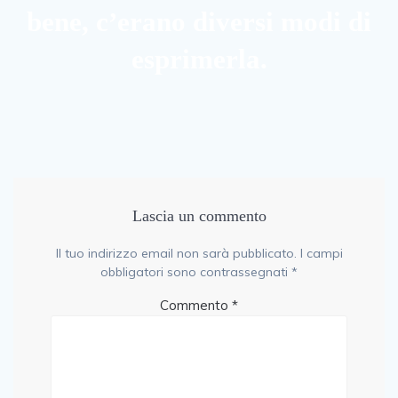
bene, c’erano diversi modi di
esprimerla.
Lascia un commento
Il tuo indirizzo email non sarà pubblicato.
I campi
obbligatori sono contrassegnati
*
Commento
*