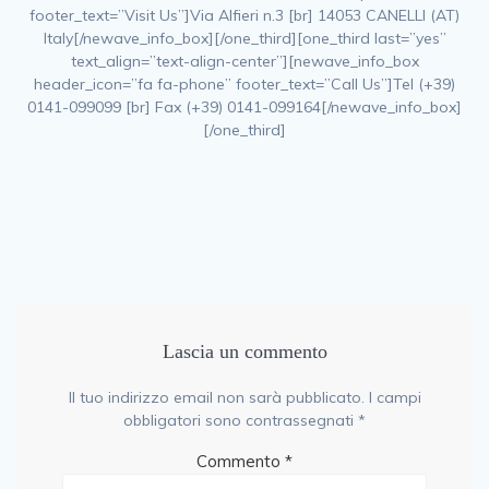
footer_text=”Visit Us”]Via Alfieri n.3 [br] 14053 CANELLI (AT)
Italy[/newave_info_box][/one_third][one_third last=”yes”
text_align=”text-align-center”][newave_info_box
header_icon=”fa fa-phone” footer_text=”Call Us”]Tel (+39)
0141-099099 [br] Fax (+39) 0141-099164[/newave_info_box]
[/one_third]
Lascia un commento
Il tuo indirizzo email non sarà pubblicato.
I campi
obbligatori sono contrassegnati
*
Commento
*